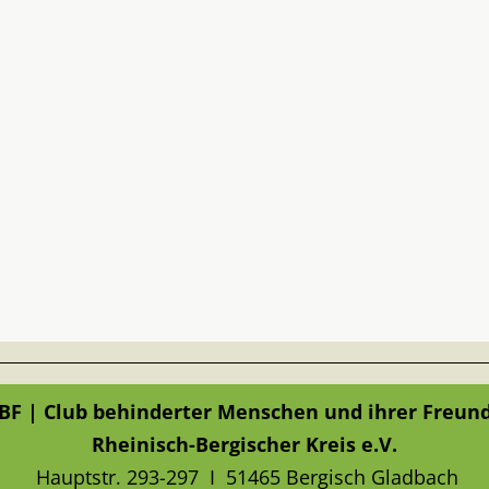
BF | Club behinderter Menschen und ihrer Freun
Rheinisch-Bergischer Kreis e.V.
Hauptstr. 293-297 I 51465 Bergisch Gladbach